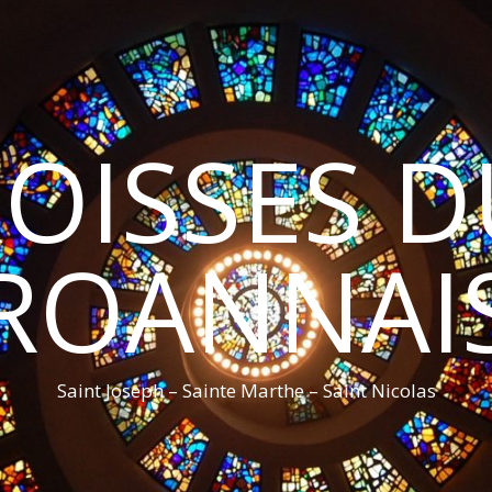
ROISSES 
ROANNAI
Saint Joseph – Sainte Marthe – Saint Nicolas