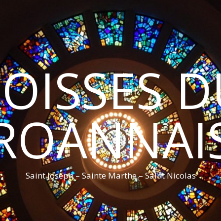
ROISSES 
ROANNAI
Saint Joseph – Sainte Marthe – Saint Nicolas