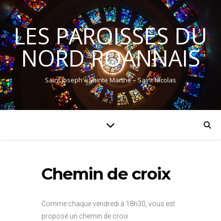
LES PAROISSES DU
NORD ROANNAIS
Saint Joseph – Sainte Marthe – Saint Nicolas
Chemin de croix
Comme chaque vendredi à 18h30, vous est
proposé un chemin de croix