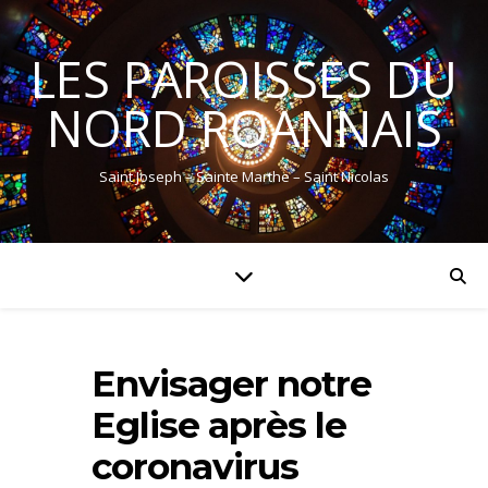
LES PAROISSES DU
NORD ROANNAIS
Saint Joseph – Sainte Marthe – Saint Nicolas
Envisager notre
Eglise après le
coronavirus