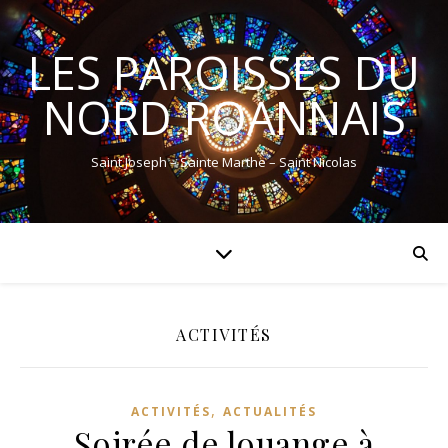
LES PAROISSES DU
NORD ROANNAIS
Saint Joseph – Sainte Marthe – Saint Nicolas
ACTIVITÉS
,
ACTIVITÉS
ACTUALITÉS
Soirée de louange à