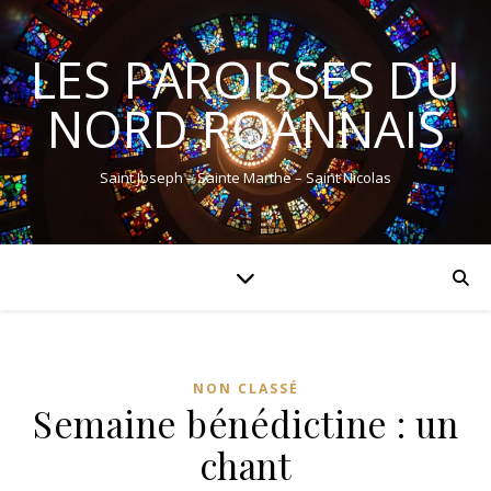
LES PAROISSES DU
NORD ROANNAIS
Saint Joseph – Sainte Marthe – Saint Nicolas
NON CLASSÉ
Semaine bénédictine : un
chant