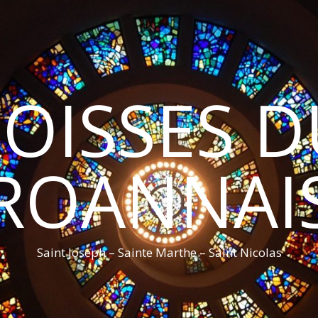
ROISSES 
ROANNAI
Saint Joseph – Sainte Marthe – Saint Nicolas