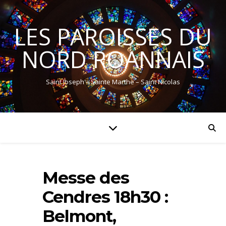
LES PAROISSES DU
NORD ROANNAIS
Saint Joseph – Sainte Marthe – Saint Nicolas
Messe des
Cendres 18h30 :
Belmont,