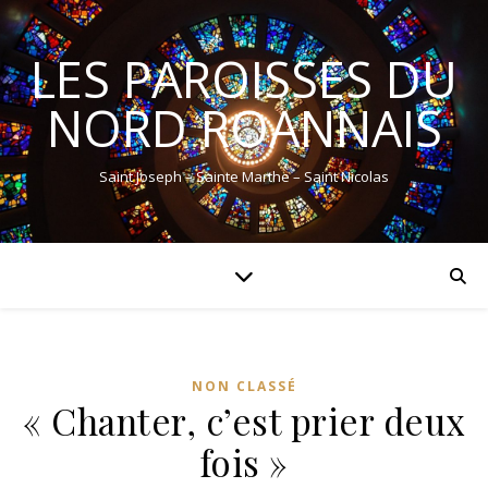
LES PAROISSES DU
NORD ROANNAIS
Saint Joseph – Sainte Marthe – Saint Nicolas
NON CLASSÉ
« Chanter, c’est prier deux
fois »